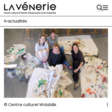
Rue Gratès, 3
Aller au contenu principal
1170 Watermael-Boitsfort
02 663 85 50
actualités
Écuries
Place Gilson, 3
1170 Watermael-Boitsfort
02 663 85 50
suivez-nous
Journal Vénerie
- version papier
Newsletter
A
© Centre culturel Wolubilis
A