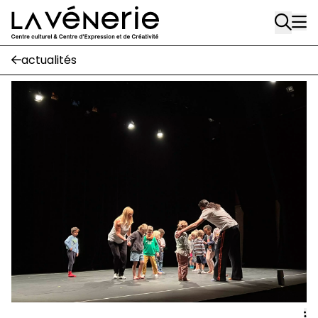
Rue Gratès, 3
Aller au contenu principal
1170 Watermael-Boitsfort
02 663 85 50
actualités
Écuries
Place Gilson, 3
1170 Watermael-Boitsfort
02 663 85 50
suivez-nous
Journal Vénerie
- version papier
Newsletter
A
A