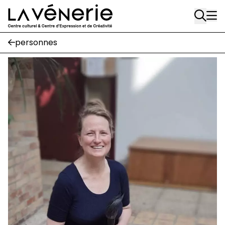
Aller au contenu principal
Écuries
Place Gilson, 3
1170 Watermael-Boitsfort
personnes
02 663 85 50
suivez-nous
Journal Vénerie
- version papier
Newsletter
A
A