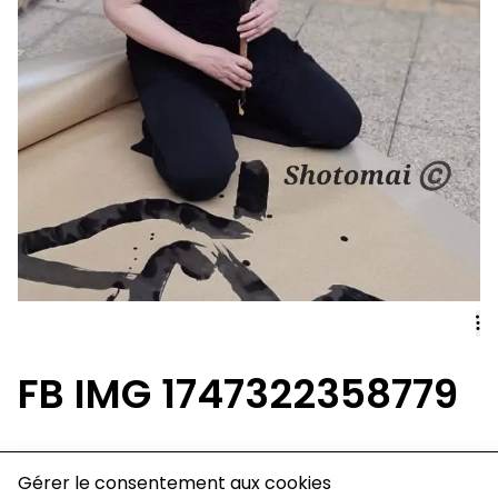
FB IMG 1747322358779
Gérer le consentement aux cookies
charte de confidentialité