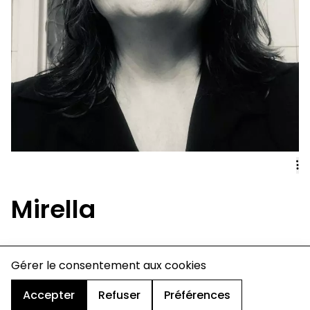
Mirella
Gérer le consentement aux cookies
charte de confidentialité
mentions légales
cookies
Accepter
Refuser
Préférences
design & développement :
© signelazer.com