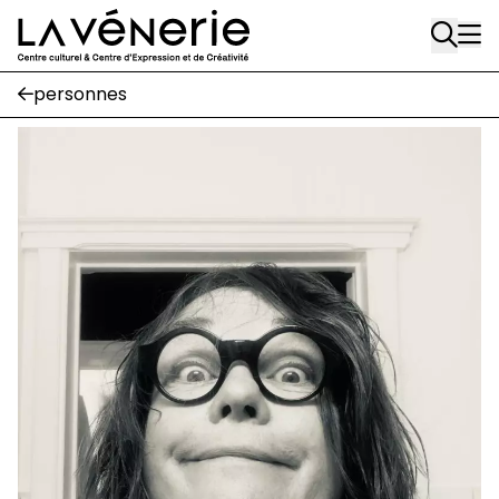
Aller au contenu principal
Écuries
personnes
Place Gilson, 3
1170 Watermael-Boitsfort
02 663 85 50
suivez-nous
Journal Vénerie
- version papier
Newsletter
A
A