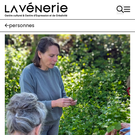
Rue Gratès, 3
Aller au contenu principal
1170 Watermael-Boitsfort
02 663 85 50
personnes
Écuries
Place Gilson, 3
1170 Watermael-Boitsfort
02 663 85 50
suivez-nous
Journal Vénerie
- version papier
Newsletter
A
A