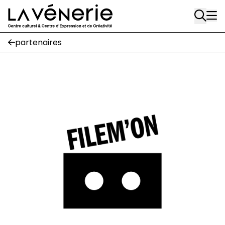
Rue Gratès, 3
Aller au contenu principal
1170 Watermael-Boitsfort
02 663 85 50
partenaires
Écuries
Place Gilson, 3
1170 Watermael-Boitsfort
02 663 85 50
suivez-nous
Journal Vénerie
- version papier
Newsletter
A
A