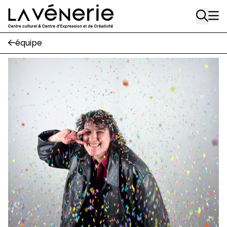
Rue Gratès, 3
Aller au contenu principal
1170 Watermael-Boitsfort
02 663 85 50
équipe
Écuries
Place Gilson, 3
1170 Watermael-Boitsfort
02 663 85 50
suivez-nous
Journal Vénerie
- version papier
Newsletter
A
A