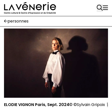
Rue Gratès, 3
Aller au contenu principal
1170 Watermael-Boitsfort
02 663 85 50
personnes
Écuries
Place Gilson, 3
1170 Watermael-Boitsfort
02 663 85 50
suivez-nous
Journal Vénerie
- version papier
Newsletter
A
ELODIE VIGNON Paris, Sept. 2024
©
©
Sylvain Gripoix
A