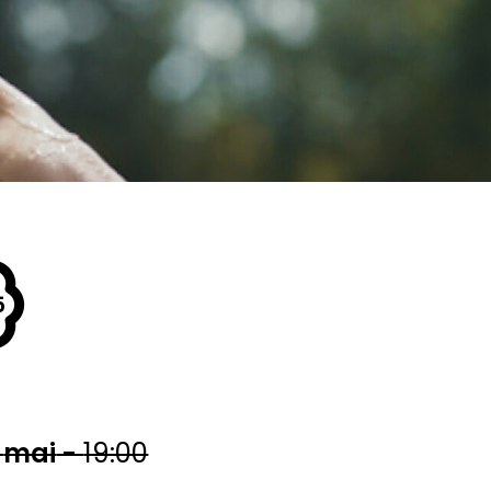
5
mai
-
19:00