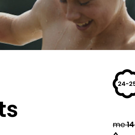
24-2
ts
me
14