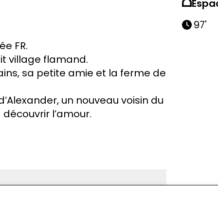
Espa
97'
rée FR.
tit village flamand.
ains, sa petite amie et la ferme de
d’Alexander, un nouveau voisin du
 découvrir l’amour.