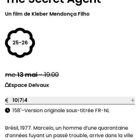
Un film de Kleber Mendonça Filho
25-26
me
13
mai
-
19:00
Espace Delvaux
10
|
7
|
4
158'
–
Version originale sous-titrée FR-NL
Brésil, 1977. Marcelo, un homme d’une quarantaine
d’années fuyant un passé trouble, arrive dans la ville