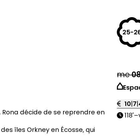
25-2
me
0
Espa
10
|
7
|
s, Rona décide de se reprendre en
118'
–
des îles Orkney en Écosse, qui