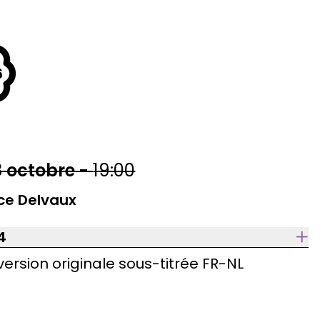
6
8
octobre
-
19:00
ce Delvaux
4
version originale sous-titrée FR-NL