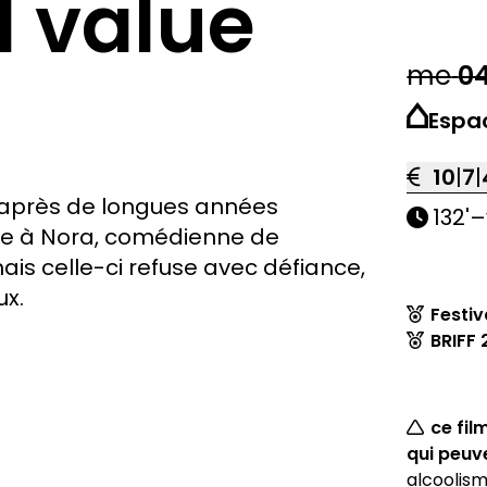
 value
me
0
Espa
10
|
7
|
 après de longues années
132'
–
ose à Nora, comédienne de
ais celle-ci refuse avec défiance,
ux.
Festiv
BRIFF 
ce fi
qui peuve
alcoolism