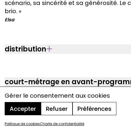
scénario, sa sincérité et sa générosité. Le
brio. »
Elsa
distribution
court-métrage en avant-progra
Gérer le consentement aux cookies
Accepter
Refuser
Préférences
programme
tarifs / billetterie
accès
Politique de cookies
Charte de confidentialité
charte de confidentialité
mentions légales
cookies