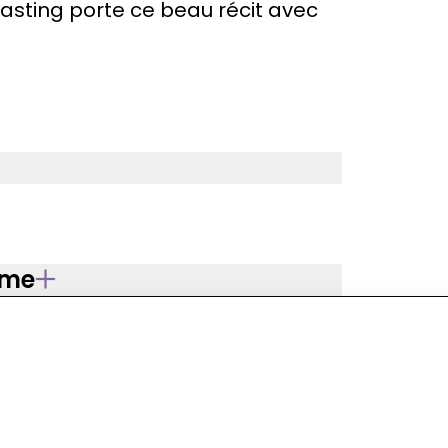
 casting porte ce beau récit avec
mme
 / contact
publications