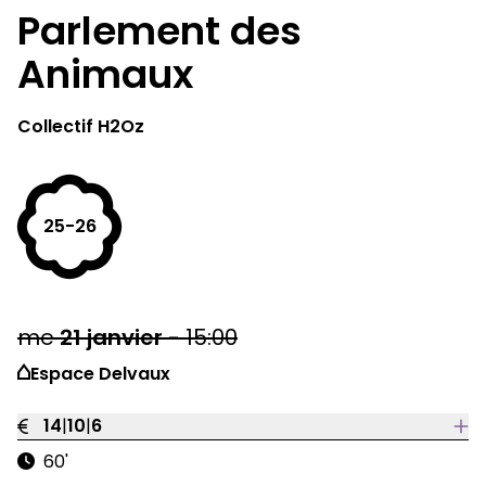
Parlement des
Animaux
Collectif H2Oz
25-26
me
21
janvier
-
15:00
Espace Delvaux
14
|
10
|
6
60'