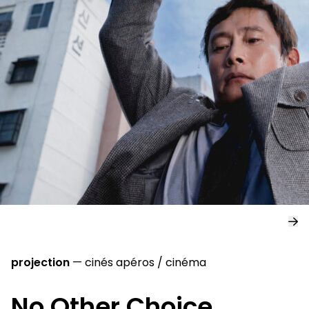
projection
—
cinés apéros
/
cinéma
No Other Choice