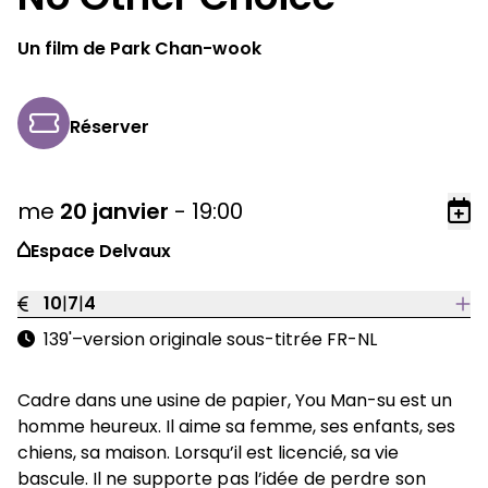
Un film de Park Chan-wook
Réserver
me
20
janvier
-
19:00
Ajo
Espace Delvaux
10
|
7
|
4
139'
–
version originale sous-titrée FR-NL
Cadre dans une usine de papier, You Man-su est un
homme heureux. Il aime sa femme, ses enfants, ses
chiens, sa maison. Lorsqu’il est licencié, sa vie
bascule.
Il ne supporte pas l’idée de perdre son