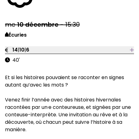
me
10
décembre
-
15:30
Écuries
14
|
10
|
6
40'
Et si les histoires pouvaient se raconter en signes
autant qu’avec les mots ?
Venez finir l’année avec des histoires hivernales
racontées par un·e conteureuse, et signées par une
conteuse-interprète. Une invitation au rêve et à la
découverte, où chacun peut suivre l’histoire à sa
manière.