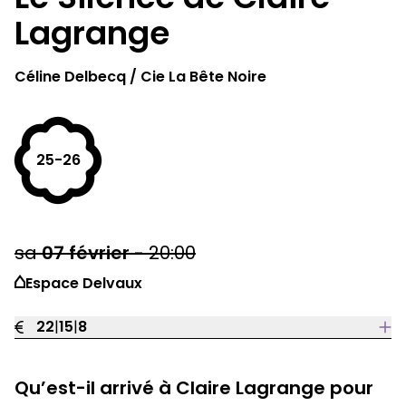
Lagrange
Céline Delbecq / Cie La Bête Noire
25-26
sa
07
février
-
20:00
Espace Delvaux
22
|
15
|
8
Qu’est-il arrivé à Claire Lagrange pour