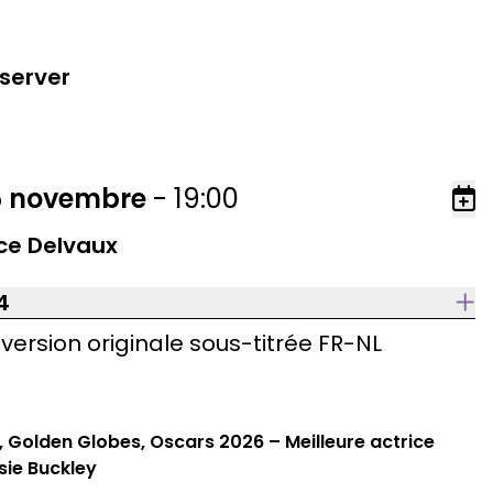
server
5
novembre
-
19:00
Aj
ce Delvaux
4
–
version originale sous-titrée FR-NL
 Golden Globes, Oscars 2026 – Meilleure actrice
sie Buckley