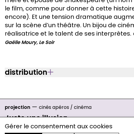
le film, comme pour donner à cette histoir
encore). Et une tension dramatique augm
sur la scène d’un théâtre. Un bijou de ciné
réalisatrice et le talent de ses interprètes. 
Gaëlle Moury, Le Soir
distribution
—
projection
cinés apéros
/
cinéma
Juste une illusion
Gérer le consentement aux cookies
Un film de Olivier Nakache et Eric Toledan