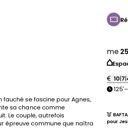
Ré
me
2
Espa
10
|
7
|
125'
tin fauché se fascine pour Agnes,
l tente sa chance comme
it.
Le couple, autrefois
BAFTA,
pour Jes
 leur épreuve commune que naîtra