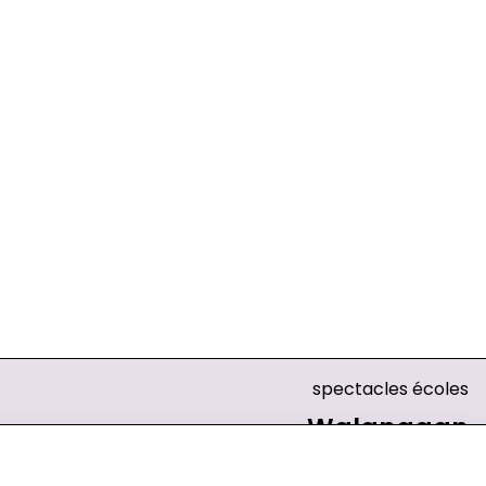
spectacles écoles
Walangaan
Théâtre de la Guimbarde