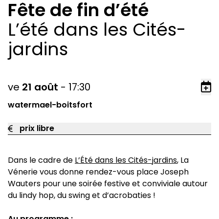
Fête de fin d’été
L’été dans les Cités-
jardins
ve
21
août
-
17:30
Ajo
watermael-boitsfort
prix libre
Dans le cadre de
L’Été dans les Cités-jardins
, La
Vénerie vous donne rendez-vous place Joseph
Wauters pour une soirée festive et conviviale autour
du lindy hop, du swing et d’acrobaties !
Au programme :