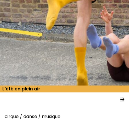
L'été en plein air
cirque
/
danse
/
musique