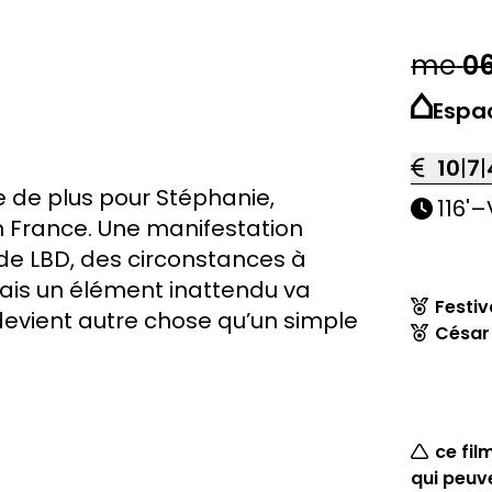
me
0
Espa
10
|
7
|
e de plus pour Stéphanie,
116'
–
en France. Une manifestation
de LBD, des circonstances à
 Mais un élément inattendu va
Festiv
 devient autre chose qu’un simple
César 
ce fi
qui peuve