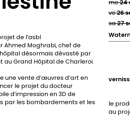
lestine
me
24
ve
26
s
sa
27
s
Waterm
rojet de l’asbl
eur Ahmed Moghrabi, chef de
, hôpital désormais dévasté par
nt au Grand Hôpital de Charleroi.
e une vente d’œuvres d’art en
vernis
ncer le projet du docteur
bile d’impression en 3D de
és par les bombardements et les
le prod
au proj