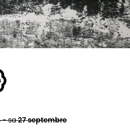
6
4
-
sa
27
septembre