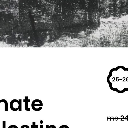
25-2
nate
me
2