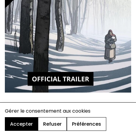
charte de confidentialité
Gérer le consentement aux cookies
mentions légales
cookies
Accepter
Refuser
Préférences
design & développement :
© signelazer.com