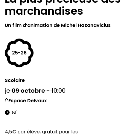
marchandises
Un film d’animation de Michel Hazanavicius
25-26
Scolaire
je
09
octobre
-
10:00
Espace Delvaux
81'
4,5€ par élève, gratuit pour les