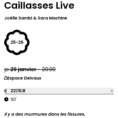
Caillasses Live
Joëlle Sambi & Sara Machine
25-26
je
29
janvier
-
20:00
Espace Delvaux
22
|
15
|
8
50'
Il y a des murmures dans les fissures,