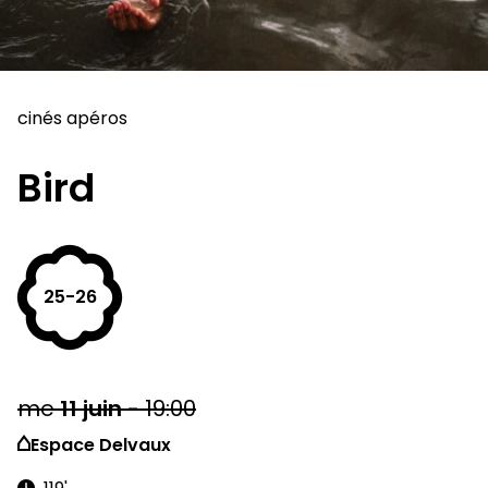
cinés apéros
Bird
25-26
me
11
juin
-
19:00
Espace Delvaux