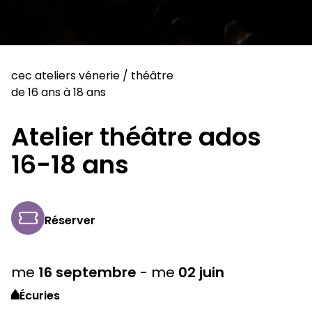
cec ateliers vénerie
/
théâtre
de 16 ans à 18 ans
Atelier théâtre ados
16-18 ans
Réserver
me
16
septembre
-
me
02
juin
Écuries