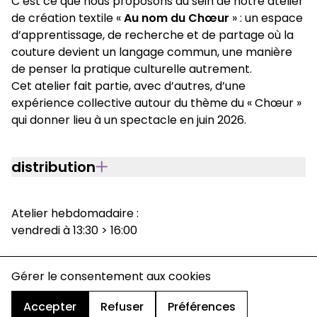
C’est ce que nous proposons au sein de notre atelier
de création textile «
Au nom du Chœur
» : un espace
d’apprentissage, de recherche et de partage où la
couture devient un langage commun, une manière
de penser la pratique culturelle autrement.
Cet atelier fait partie, avec d’autres, d’une
expérience collective autour du thème du « Chœur »
qui donner lieu à un spectacle en juin 2026.
distribution
Atelier hebdomadaire :
vendredi à 13:30 > 16:00
charte de confidentialité
Gérer le consentement aux cookies
mentions légales
cookies
Accepter
Refuser
Préférences