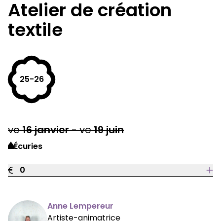
Atelier de création
textile
25-26
ve
16
janvier
-
ve
19
juin
Écuries
0
Anne Lempereur
Artiste-animatrice