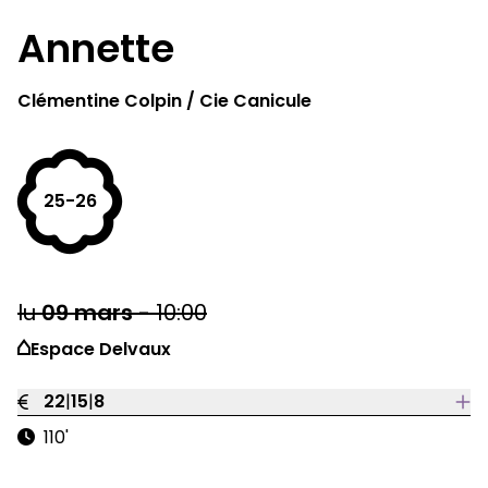
Annette
Clémentine Colpin / Cie Canicule
25-26
lu
09
mars
-
10:00
Espace Delvaux
22
|
15
|
8
110'