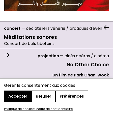
concert
—
cec ateliers vénerie
/
pratiques d'éveil
Méditations sonores
Concert de bols tibétains
projection
—
cinés apéros
/
cinéma
No Other Choice
Un film de Park Chan-wook
charte de confidentialité
Gérer le consentement aux cookies
mentions légales
cookies
Accepter
Refuser
Préférences
design & développement :
© signelazer.com
Politique de cookies
Charte de confidentialité