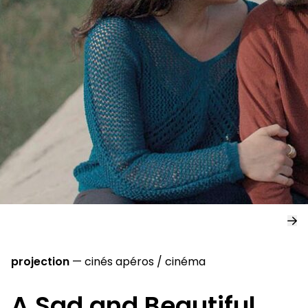
projection
—
cinés apéros
/
cinéma
A Sad and Beautiful