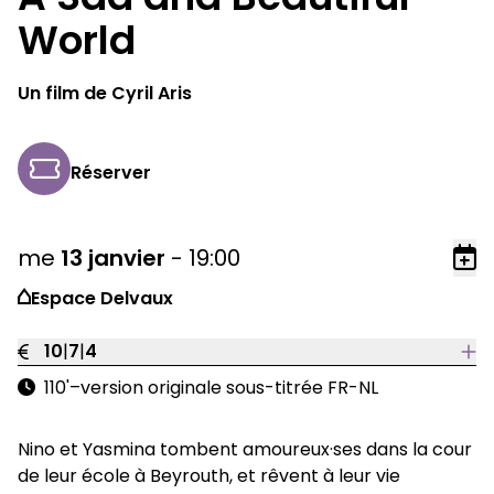
World
Un film de Cyril Aris
Réserver
me
13
janvier
-
19:00
Ajo
Espace Delvaux
10
|
7
|
4
110'
–
version originale sous-titrée FR-NL
Nino et Yasmina tombent amoureux·ses dans la cour
de leur école à Beyrouth, et rêvent à leur vie