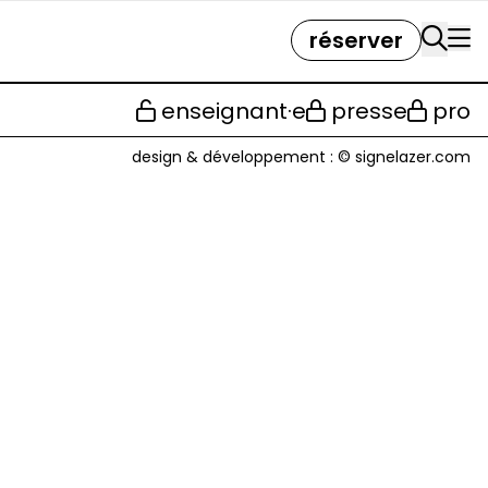
réserver
enseignant·e
presse
pro
design & développement :
© signelazer.com