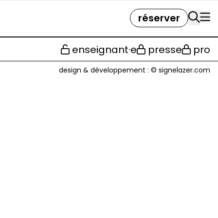
réserver
enseignant·e
presse
pro
design & développement :
© signelazer.com