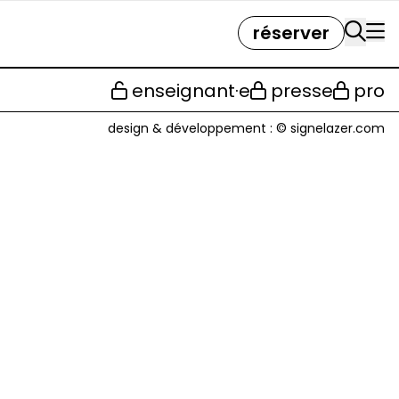
réserver
enseignant·e
presse
pro
design & développement :
© signelazer.com