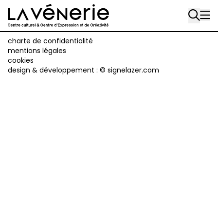
Rue Gratès, 3
Aller au contenu principal
1170 Watermael-Boitsfort
02 663 85 50
charte de confidentialité
mentions légales
cookies
Écuries
design & développement :
© signelazer.com
Place Gilson, 3
1170 Watermael-Boitsfort
02 663 85 50
suivez-nous
Journal Vénerie
- version papier
Newsletter
A
A