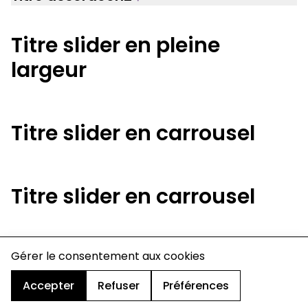
Titre slider en pleine
largeur
Titre slider en carrousel
Titre slider en carrousel
charte de confidentialité
Gérer le consentement aux cookies
mentions légales
cookies
Accepter
Refuser
Préférences
design & développement :
© signelazer.com