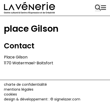
Rue Gratès, 3
Aller au contenu principal
1170 Watermael-Boitsfort
02 663 85 50
place Gilson
Écuries
Place Gilson, 3
Contact
1170 Watermael-Boitsfort
02 663 85 50
Place Gilson
1170 Watermael-Boitsfort
suivez-nous
Journal Vénerie
- version papier
Newsletter
charte de confidentialité
mentions légales
cookies
design & développement :
© signelazer.com
A
A