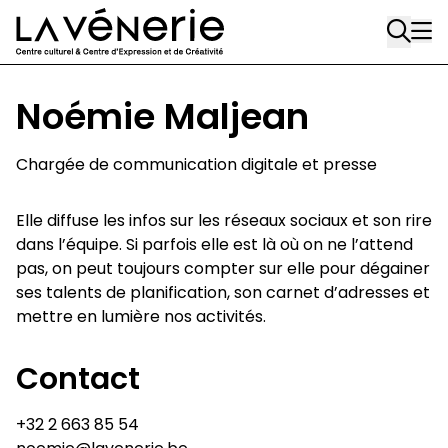
Rue Gratès, 3
Aller au contenu principal
1170 Watermael-Boitsfort
02 663 85 50
Noémie Maljean
Écuries
Place Gilson, 3
Chargée de communication digitale et presse
1170 Watermael-Boitsfort
02 663 85 50
Elle diffuse les infos sur les réseaux sociaux et son rire
dans l’équipe. Si parfois elle est là où on ne l’attend
suivez-nous
pas, on peut toujours compter sur elle pour dégainer
ses talents de planification, son carnet d’adresses et
Journal Vénerie
- version papier
mettre en lumière nos activités.
Newsletter
Contact
A
+32 2 663 85 54
A