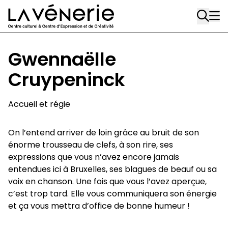
Rue Gratès, 3
Aller au contenu principal
1170 Watermael-Boitsfort
02 663 85 50
Gwennaëlle
Écuries
Cruypeninck
Place Gilson, 3
1170 Watermael-Boitsfort
Accueil et régie
02 663 85 50
On l’entend arriver de loin grâce au bruit de son
suivez-nous
énorme trousseau de clefs, à son rire, ses
Journal Vénerie
- version papier
expressions que vous n’avez encore jamais
Newsletter
entendues ici à Bruxelles, ses blagues de beauf ou sa
voix en chanson. Une fois que vous l’avez aperçue,
c’est trop tard. Elle vous communiquera son énergie
et ça vous mettra d’office de bonne humeur !
A
A