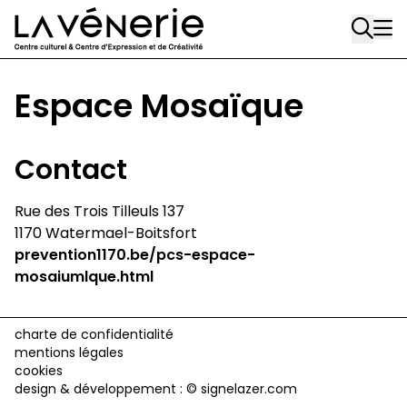
Rue Gratès, 3
Aller au contenu principal
1170 Watermael-Boitsfort
02 663 85 50
Espace Mosaïque
Écuries
Place Gilson, 3
Contact
1170 Watermael-Boitsfort
02 663 85 50
Rue des Trois Tilleuls 137
1170 Watermael-Boitsfort
suivez-nous
prevention1170.be/pcs-espace-
Journal Vénerie
- version papier
mosaiumlque.html
Newsletter
charte de confidentialité
mentions légales
cookies
A
design & développement :
© signelazer.com
A