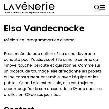
Rue Gratès, 3
Aller au contenu principal
1170 Watermael-Boitsfort
02 663 85 50
Elsa Vandecnocke
Écuries
Place Gilson, 3
Médiatrice-programmatrice cinéma
1170 Watermael-Boitsfort
02 663 85 50
Passionnée de pop culture, Elsa a une dévorante
curiosité pour l’audiovisuel. Elle aime le cinéma qui
suivez-nous
innove, touche, percute et questionne. Comme sur
un plateau de tournage, elle affectionne les projets
Journal Vénerie
- version papier
qui se construisent ensemble, avec l’équipe et les
Newsletter
publics. Quand elle est en solo, elle est toujours
accompagnée de son casque, de la K-pop dans les
oreilles en BO de ses journées.
A
A