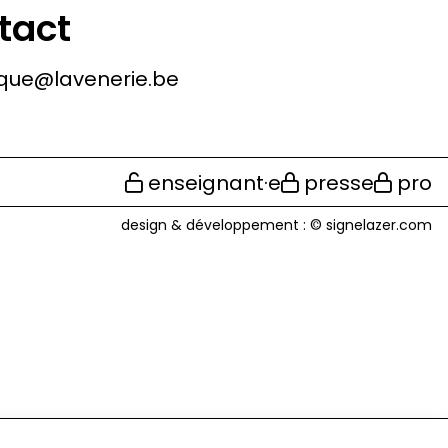
tact
que@lavenerie.be
enseignant·e
presse
pro
design & développement :
© signelazer.com