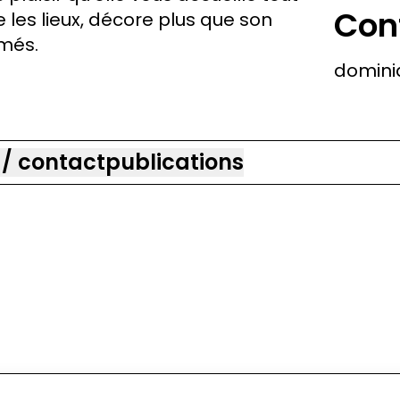
Con
e les lieux, décore plus que son
amés.
domini
 / contact
publications