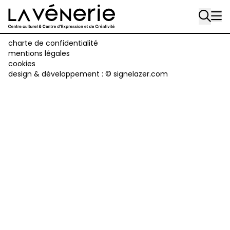
Rue Gratès, 3
Aller au contenu principal
1170 Watermael-Boitsfort
02 663 85 50
charte de confidentialité
mentions légales
cookies
Écuries
design & développement :
© signelazer.com
Place Gilson, 3
1170 Watermael-Boitsfort
02 663 85 50
suivez-nous
Journal Vénerie
- version papier
Newsletter
A
A