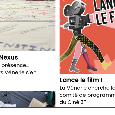
Nexus
e présence…
rs Vénerie s’en
Lance le film !
La Vénerie cherche l
comité de programm
du Ciné 3T