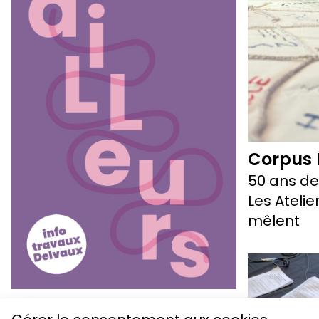
Corpus 
50 ans d
Les Atelie
mêlent
Rénovation de