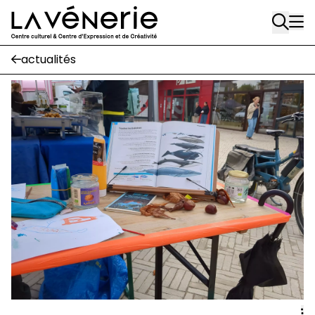
Rue Gratès, 3
Aller au contenu principal
1170 Watermael-Boitsfort
02 663 85 50
actualités
Écuries
Place Gilson, 3
1170 Watermael-Boitsfort
02 663 85 50
suivez-nous
Journal Vénerie
- version papier
Newsletter
A
A