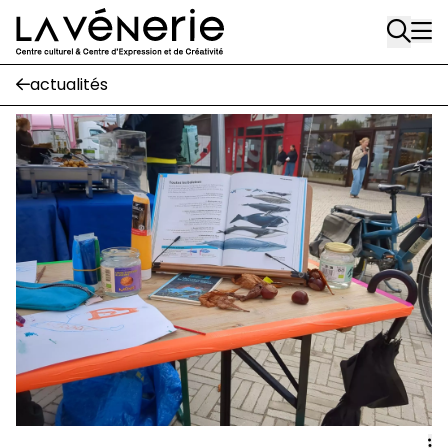
Rue Gratès, 3
Aller au contenu principal
1170 Watermael-Boitsfort
02 663 85 50
actualités
Écuries
Place Gilson, 3
1170 Watermael-Boitsfort
02 663 85 50
suivez-nous
Journal Vénerie
- version papier
Newsletter
A
A