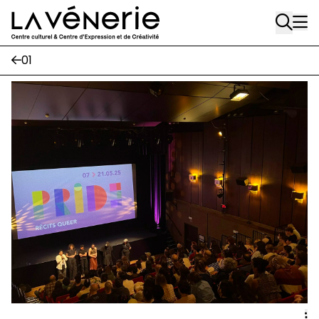
Rue Gratès, 3
Aller au contenu principal
1170 Watermael-Boitsfort
02 663 85 50
01
Écuries
Place Gilson, 3
1170 Watermael-Boitsfort
02 663 85 50
suivez-nous
Journal Vénerie
- version papier
Newsletter
A
A