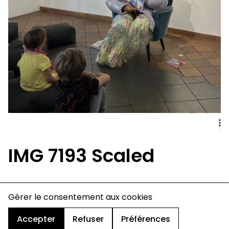
IMG 7193 Scaled
charte de confidentialité
Gérer le consentement aux cookies
mentions légales
cookies
Accepter
Refuser
Préférences
design & développement :
© signelazer.com