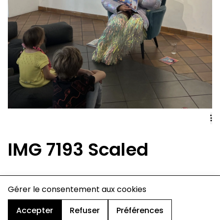
IMG 7193 Scaled
charte de confidentialité
Gérer le consentement aux cookies
mentions légales
cookies
Accepter
Refuser
Préférences
design & développement :
© signelazer.com