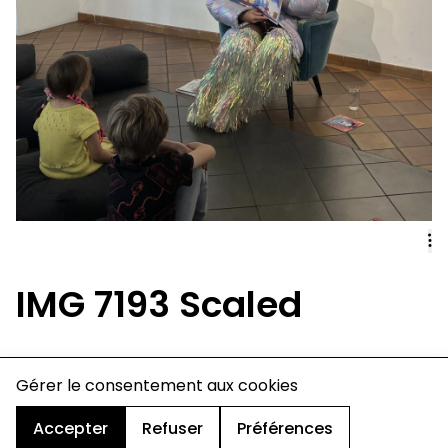
IMG 7193 Scaled
charte de confidentialité
Gérer le consentement aux cookies
mentions légales
cookies
Accepter
Refuser
Préférences
design & développement :
© signelazer.com