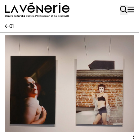
Rue Gratès, 3
Aller au contenu principal
1170 Watermael-Boitsfort
02 663 85 50
01
Écuries
Place Gilson, 3
1170 Watermael-Boitsfort
02 663 85 50
suivez-nous
Journal Vénerie
- version papier
Newsletter
A
A