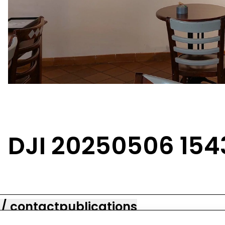
DJI 20250506 154
 / contact
publications