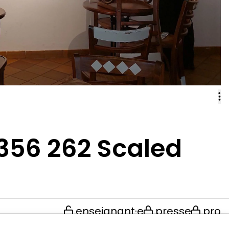
356 262 Scaled
enseignant·e
presse
pro