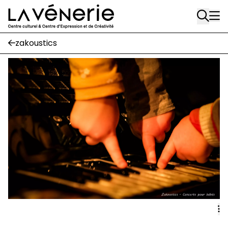
Rue Gratès, 3
Aller au contenu principal
1170 Watermael-Boitsfort
02 663 85 50
zakoustics
Écuries
Place Gilson, 3
1170 Watermael-Boitsfort
02 663 85 50
suivez-nous
Journal Vénerie
- version papier
Newsletter
A
A