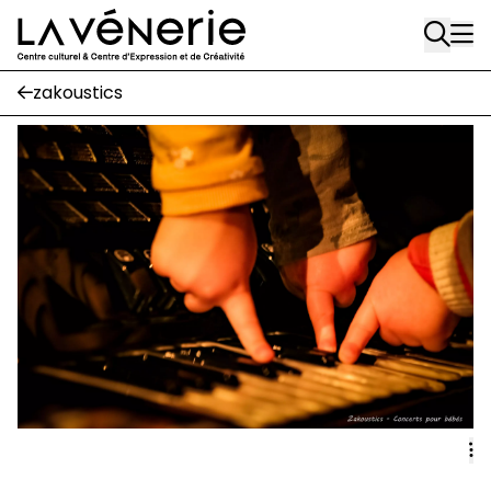
Rue Gratès, 3
Aller au contenu principal
1170 Watermael-Boitsfort
02 663 85 50
zakoustics
Écuries
Place Gilson, 3
1170 Watermael-Boitsfort
02 663 85 50
suivez-nous
Journal Vénerie
- version papier
Newsletter
A
A